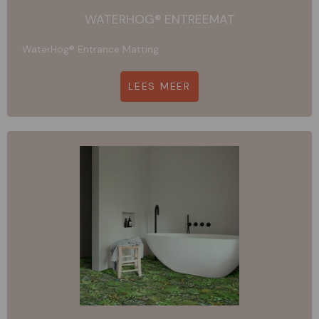
WATERHOG® ENTREEMAT
WaterHog® Entrance Matting
LEES MEER