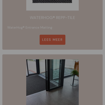
WATERHOG® REPP-TILE
WaterHog® Entrance Matting
LEES MEER