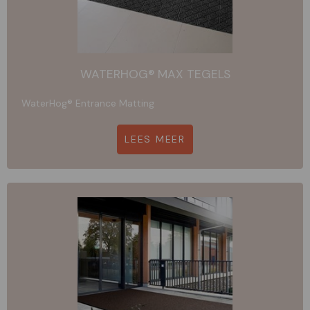
WATERHOG® MAX TEGELS
WaterHog® Entrance Matting
LEES MEER