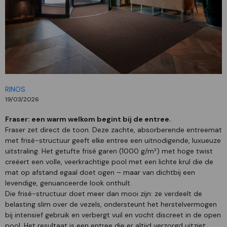
RINOS
19/03/2026
Fraser: een warm welkom begint bij de entree.
Fraser zet direct de toon. Deze zachte, absorberende entreemat
met frisé-structuur geeft elke entree een uitnodigende, luxueuze
uitstraling. Het getufte frisé garen (1000 g/m²) met hoge twist
creëert een volle, veerkrachtige pool met een lichte krul die de
mat op afstand egaal doet ogen – maar van dichtbij een
levendige, genuanceerde look onthult.
Die frisé-structuur doet meer dan mooi zijn: ze verdeelt de
belasting slim over de vezels, ondersteunt het herstelvermogen
bij intensief gebruik en verbergt vuil en vocht discreet in de open
pool. Het resultaat is een entree die er altijd verzorgd uitziet.