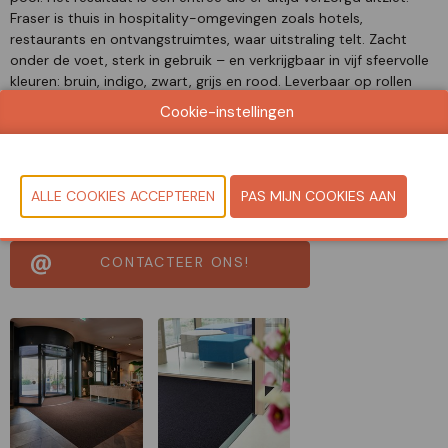
Fraser is thuis in hospitality-omgevingen zoals hotels,
restaurants en ontvangstruimtes, waar uitstraling telt. Zacht
onder de voet, sterk in gebruik – en verkrijgbaar in vijf sfeervolle
kleuren: bruin, indigo, zwart, grijs en rood. Leverbaar op rollen
van 135 en 200 cm breed, en optioneel met een PVC-vrije rug
Cookie-instellingen
van Pura Backing™ voor een duurzame keuze.
Document
Bekijk catalogus
CONTACTEER ONS!