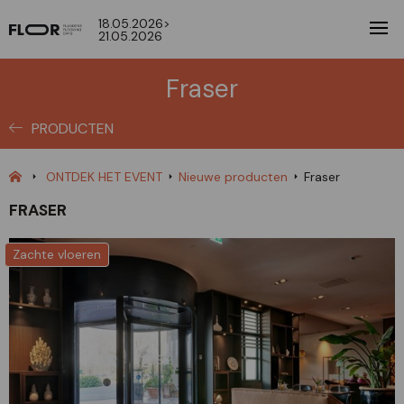
18.05.2026>
21.05.2026
Fraser
PRODUCTEN
ONTDEK HET EVENT
Nieuwe producten
Fraser
FRASER
Zachte vloeren