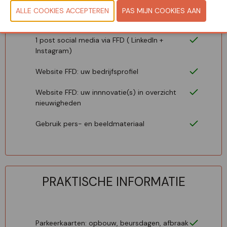
Lead Scanning App voor de registratie van
bezoekers op uw stand
1 post social media via FFD ( LinkedIn +
Instagram)
Website FFD: uw bedrijfsprofiel
Website FFD: uw innnovatie(s) in overzicht
nieuwigheden
Gebruik pers- en beeldmateriaal
PRAKTISCHE INFORMATIE
Parkeerkaarten: opbouw, beursdagen, afbraak