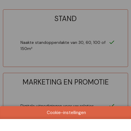
STAND
Naakte standoppervlakte van 30, 60, 100 of
150m²
MARKETING EN PROMOTIE
Digitale uitnodigingen voor uw relaties
Cookie-instellingen
Afsprakensyteem voor agendaplanning van
bezoekers op uw stand