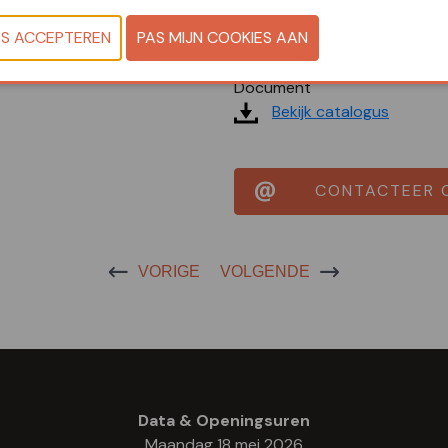
smeltend ijs. P.E.T. vez
Document
Bekijk catalogus
CONTACTEER 
VORIGE
VOLGENDE
Data & Openingsuren
Maandag 18 mei 2026