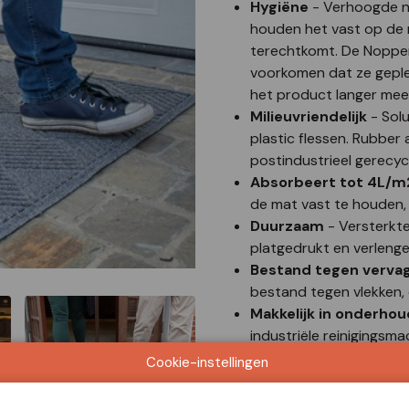
Hygiëne
- Verhoogde no
houden het vast op de 
terechtkomt. De Noppen
voorkomen dat ze geple
het product langer me
Milieuvriendelijk
- Sol
plastic flessen. Rubber
postindustrieel gerecyc
Absorbeert tot 4L/m
de mat vast te houden, 
Duurzaam
- Versterkt
platgedrukt en verleng
Bestand tegen vervag
bestand tegen vlekken, 
Makkelijk in onderhou
industriële reinigingsma
stoomtoestel
Cookie-instellingen
Voor binnen en buite
voor binnen- en buiten