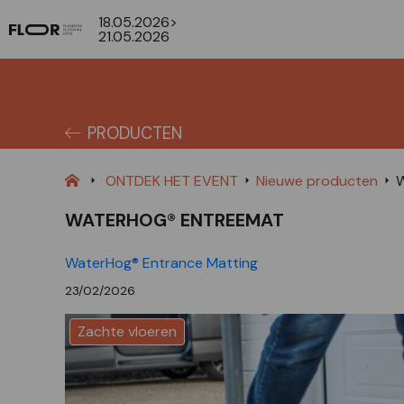
18.05.2026>
21.05.2026
PRODUCTEN
ONTDEK HET EVENT
Nieuwe producten
W
WATERHOG® ENTREEMAT
WaterHog® Entrance Matting
23/02/2026
Zachte vloeren