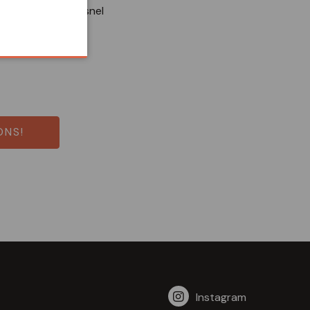
el systeem droogt snel
ONS!
Instagram