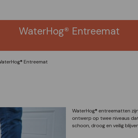
WaterHog® Entreemat
aterHog® Entreemat
WaterHog® entreematten zijn
ontwerp op twee niveaus dat 
schoon, droog en veilig blijve