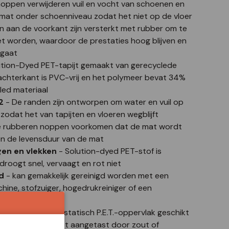
ppen verwijderen vuil en vocht van schoenen en
mat onder schoenniveau zodat het niet op de vloer
 aan de voorkant zijn versterkt met rubber om te
t worden, waardoor de prestaties hoog blijven en
egaat
ution-Dyed PET-tapijt gemaakt van gerecyclede
 achterkant is PVC-vrij en het polymeer bevat 34%
led materiaal
2
- De randen zijn ontworpen om water en vuil op
zodat het van tapijten en vloeren wegblijft
e rubberen noppen voorkomen dat de mat wordt
en de levensduur van de mat
en en vlekken
- Solution-dyed PET-stof is
droogt snel, vervaagt en rot niet
d
- kan gemakkelijk gereinigd worden met een
chine, stofzuiger, hogedrukreiniger of een
n
- Duurzaam antistatisch P.E.T.-oppervlak geschikt
gebruik. Wordt niet aangetast door zout of