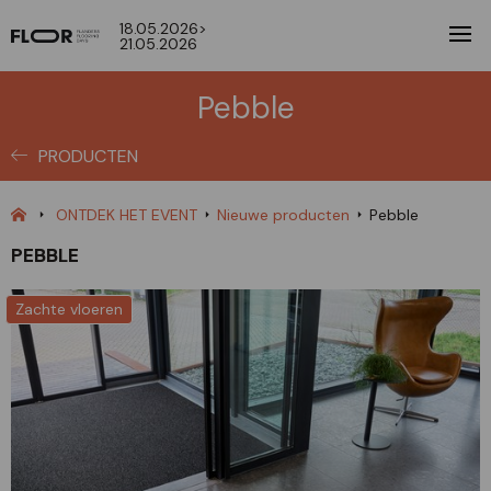
18.05.2026>
21.05.2026
Pebble
PRODUCTEN
ONTDEK HET EVENT
Nieuwe producten
Pebble
PEBBLE
Zachte vloeren