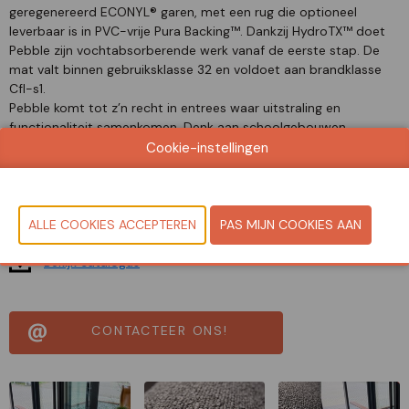
geregenereerd ECONYL® garen, met een rug die optioneel
leverbaar is in PVC-vrije Pura Backing™. Dankzij HydroTX™ doet
Pebble zijn vochtabsorberende werk vanaf de eerste stap. De
mat valt binnen gebruiksklasse 32 en voldoet aan brandklasse
Cfl-s1.
Pebble komt tot z’n recht in entrees waar uitstraling en
functionaliteit samenkomen. Denk aan schoolgebouwen,
kantoren of publieke ruimtes met volop passanten. De
Cookie-instellingen
natuurlijke kleuren, het verbergende karakter en de bewezen
prestaties maken Pebble tot een praktische keuze voor
drukbezochte entreezones.
Document
Bekijk catalogus
CONTACTEER ONS!