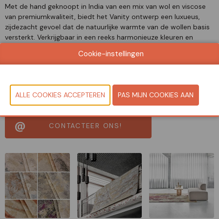
Met de hand geknoopt in India van een mix van wol en viscose
van premiumkwaliteit, biedt het Vanity ontwerp een luxueus,
zijdezacht gevoel dat de natuurlijke warmte van de wollen basis
versterkt. Verkrijgbaar in een reeks harmonieuze kleuren en
patronen. Het is ontworpen om leven, schoonheid en een
Cookie-instellingen
elegante textuur aan elke ruimte toe te voegen.
Document
Bekijk catalogus
CONTACTEER ONS!