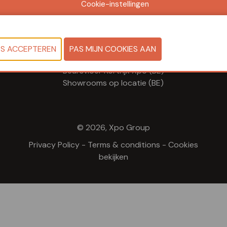
Cookie-instellingen
telkens van: 09.00 - 17.00
donderdag: 09.00 - 16.00
Locaties
Beursvloer Kortrijk Xpo (BE)
Showrooms op locatie (BE)
© 2026, Xpo Group
Privacy Policy
-
Terms & conditions
-
Cookies
bekijken